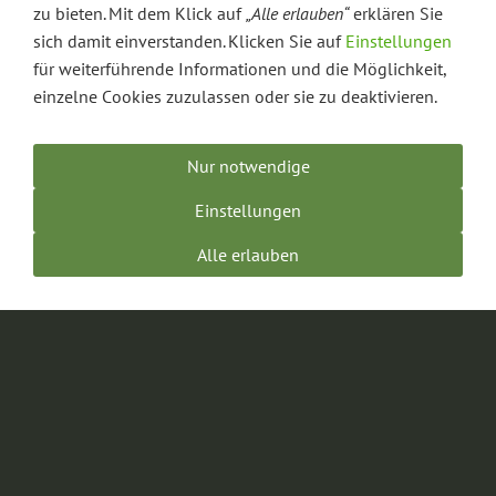
zu bieten. Mit dem Klick auf
„Alle erlauben“
erklären Sie
Sie interessieren sich für eine Ausbildung bei Blumen-
sich damit einverstanden. Klicken Sie auf
Einstellungen
Mayrhofer?
für weiterführende Informationen und die Möglichkeit,
Für das kommende Ausbildungsjahr haben wir
einen
einzelne Cookies zuzulassen oder sie zu deaktivieren.
Ausbildungsplatz für den Beruf Florist/in zu vergeben.
Wir freuen uns jedoch auf Ihre aussagekräftige Bewerbung
Nur notwendige
für das folgende Ausbildungsjahr.
Einstellungen
Alle erlauben
Kontakt für Ihre Bewerbungsunterlagen:
Blumenbinderei & Gärtnerei Mayrhofer e.K.
Inh. Dieter Groner
Friedhofstraße 2
84028 Landshut
Tel.: 0871-22114
Fax: 0871-29642
Mail: personal@blumen-mayrhofer.de