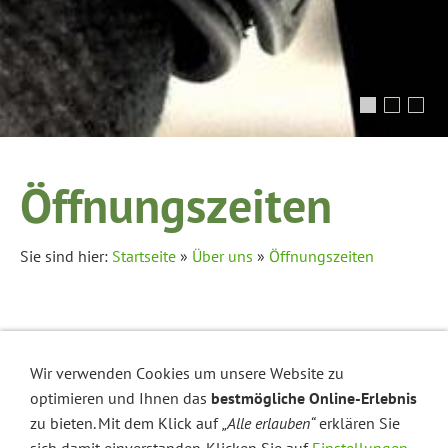
Öffnungszeiten
Sie sind hier:
Startseite
»
Über uns
»
Öffnungszeiten
Öffnungszeiten:
Wir verwenden Cookies um unsere Website zu
Montag
9:00 bis 13:00 Uhr
optimieren und Ihnen das
bestmögliche Online-Erlebnis
zu bieten. Mit dem Klick auf
„Alle erlauben“
erklären Sie
Dienstag bis Freitag
9:00 bis 18:00 Uhr